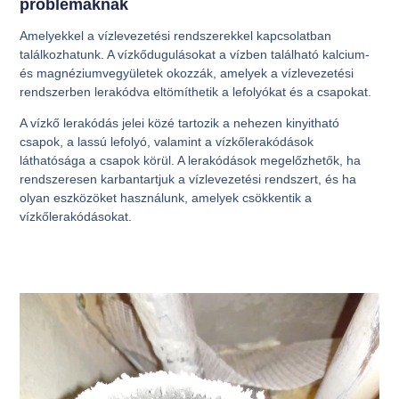
problémáknak
Amelyekkel a vízlevezetési rendszerekkel kapcsolatban
találkozhatunk. A vízkődugulásokat a vízben található kalcium-
és magnéziumvegyületek okozzák, amelyek a vízlevezetési
rendszerben lerakódva eltömíthetik a lefolyókat és a csapokat.
A vízkő lerakódás jelei közé tartozik a nehezen kinyitható
csapok, a lassú lefolyó, valamint a vízkőlerakódások
láthatósága a csapok körül. A lerakódások megelőzhetők, ha
rendszeresen karbantartjuk a vízlevezetési rendszert, és ha
olyan eszközöket használunk, amelyek csökkentik a
vízkőlerakódásokat.