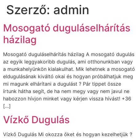
Szerző:
admin
Mosogató duguláselhárítás
házilag
Mosogató duguláselhárítás házilag A mosogató dugulás
az egyik leggyakoribb dugulás, ami otthonunkban vagy
a munkahelyünkön kialakulhat. Mik lehetnek a mosogató
eldugulásának kiváltó okai és hogyan próbálhatjuk meg
mi magunk elhárítani a dugulást ? Pár tippet össze
írtunk hátha segít, de ha nem megy vagy nem javul ne
habozzon hívjon minket vagy kérjen vissza hívást! +36
[…]
Vízkő Dugulás
Vízkő Dugulás Mi okozza őket és hogyan kezelhetjük ?